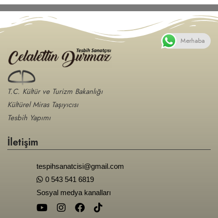
Merhaba
T.C. Kültür ve Turizm Bakanlığı
Kültürel Miras Taşıyıcısı
Tesbih Yapımı
İletişim
tespihsanatcisi@gmail.com
0 543 541 6819
Sosyal medya kanalları