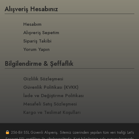
Alışveriş Hesabınız
Hesabım
Alışveriş Sepetim
Sipariş Takibi
Yorum Yapın
Bilgilendirme & Şeffaflık
Gizlilik Sözleşmesi
Güvenlik Politikası (KVKK)
İade ve Değiştirme Politikası
Mesafeli Satış Sözleşmesi
Kargo ve Teslimat Koşulları
256-Bit SSL Güvenli Alışveriş. Sitemiz üzerinden yapılan tüm veri trafiği Let’s
Encrypt SSL sertifikası ile şifrelenmektedir. Kart bilgileriniz asla sunucularımızda