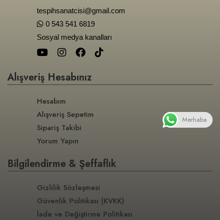
tespihsanatcisi@gmail.com
0 543 541 6819
Sosyal medya kanalları
Alışveriş Hesabınız
Hesabım
Alışveriş Sepetim
Merhaba
Sipariş Takibi
Yorum Yapın
Bilgilendirme & Şeffaflık
Gizlilik Sözleşmesi
Güvenlik Politikası (KVKK)
İade ve Değiştirme Politikası