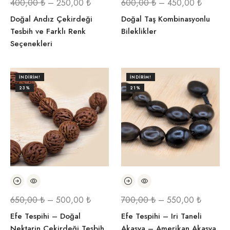
400,00
₺
–
250,00
₺
600,00
₺
–
450,00
₺
Doğal Andız Çekirdeği
Doğal Taş Kombinasyonlu
Tesbih ve Farklı Renk
Bileklikler
Seçenekleri
İNDIRIM!
İNDIRIM!
23%
21%
650,00
₺
–
500,00
₺
700,00
₺
–
550,00
₺
Efe Tespihi – Doğal
Efe Tespihi – Iri Taneli
Nektarin Çekirdeği Tesbih
Akasya – Amerikan Akasya