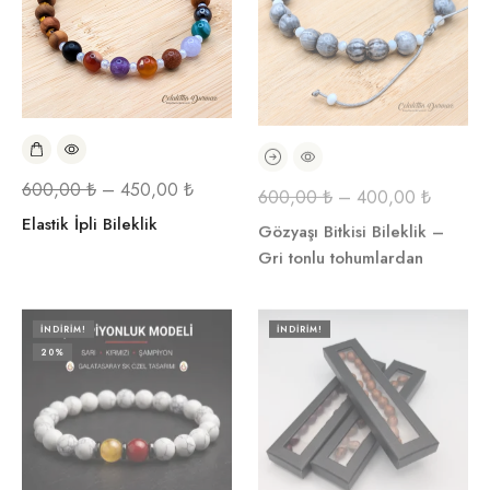
600,00
₺
–
450,00
₺
600,00
₺
–
400,00
₺
Elastik İpli Bileklik
Gözyaşı Bitkisi Bileklik –
Gri tonlu tohumlardan
İNDIRIM!
İNDIRIM!
20%