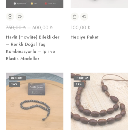
750,00
₺
–
600,00
₺
100,00
₺
Havlit (Howlite) Bileklikler
Hediye Paketi
– Renkli Doğal Taş
Kombinasyonlu – İpli ve
Elastik Modeller
İNDIRIM!
İNDIRIM!
20%
21%