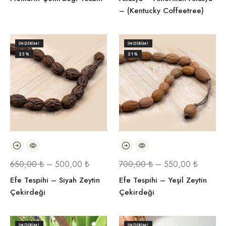
– (Kentucky Coffeetree)
İNDIRIM!
İNDIRIM!
23%
21%
650,00
₺
–
500,00
₺
700,00
₺
–
550,00
₺
Efe Tespihi – Siyah Zeytin
Efe Tespihi – Yeşil Zeytin
Çekirdeği
Çekirdeği
İNDIRIM!
İNDIRIM!