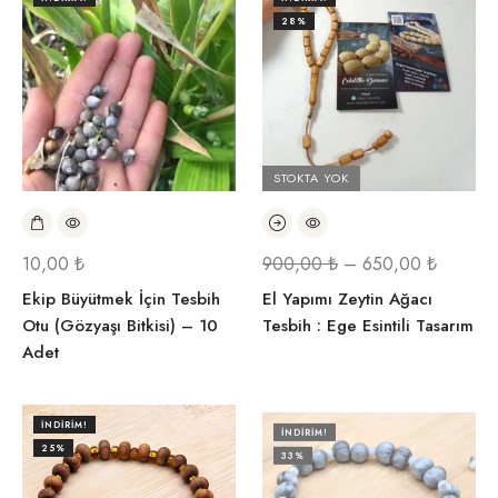
28%
STOKTA YOK
10,00
₺
900,00
₺
–
650,00
₺
Ekip Büyütmek İçin Tesbih
El Yapımı Zeytin Ağacı
Otu (Gözyaşı Bitkisi) – 10
Tesbih : Ege Esintili Tasarım
Adet
İNDIRIM!
İNDIRIM!
25%
33%