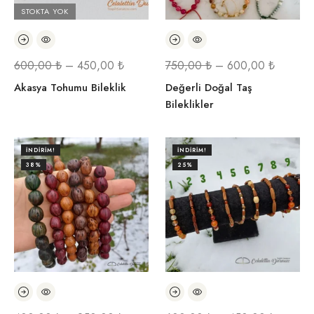
STOKTA YOK
600,00
₺
–
450,00
₺
750,00
₺
–
600,00
₺
Akasya Tohumu Bileklik
Değerli Doğal Taş
Bileklikler
İNDIRIM!
İNDIRIM!
38%
25%