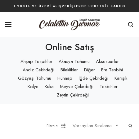
1.200TL VE ÜZERI ALIŞVERIŞLERDE ÜCRETSIZ KARGO
Online Satış
Ahşap Tespihler
Akasya Tohumu
Aksesuarlar
Andiz Cekirdeği
Bileklikler
Diğer
Efe Tesbihi
Gözyaşı Tohumu
Hünnap
İğde Çekirdeği
Karışık
Kolye
Kuka
Meyve Çekirdeği
Tesbihler
Zeytin Çekirdeği
Varsayılan Sıralama
Filtrele