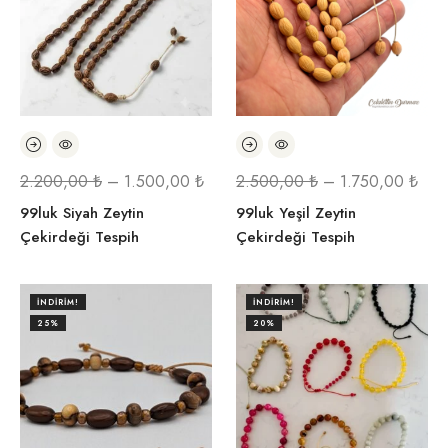
2.200,00
₺
–
1.500,00
₺
2.500,00
₺
–
1.750,00
₺
99luk Siyah Zeytin
99luk Yeşil Zeytin
Çekirdeği Tespih
Çekirdeği Tespih
İNDIRIM!
İNDIRIM!
25%
20%