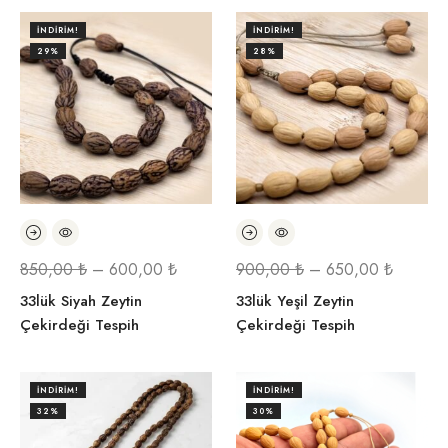
İNDIRIM!
İNDIRIM!
29%
28%
850,00
₺
–
600,00
₺
900,00
₺
–
650,00
₺
33lük Siyah Zeytin
33lük Yeşil Zeytin
Çekirdeği Tespih
Çekirdeği Tespih
İNDIRIM!
İNDIRIM!
32%
30%