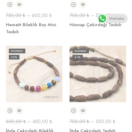
750,00
₺
–
600,00
₺
700,00
₺
–
550,00
₺
Merhaba
Hematit Bileklik Boy Mini
Hünnap Çekirdeği Tesbih
Tesbih
İNDIRIM!
İNDIRIM!
25%
21%
600,00
₺
–
450,00
₺
700,00
₺
–
550,00
₺
İğde Çekirdeği Bileklik
İğde Çekirdeği Tesbih