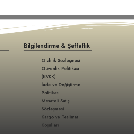
Bilgilendirme & Şeffaflık
Gizlilik Sözleşmesi
Güvenlik Politikası
(KVKK)
İade ve Değiştirme
Politikası
Mesafeli Satış
Sözleşmesi
Kargo ve Teslimat
Koşulları