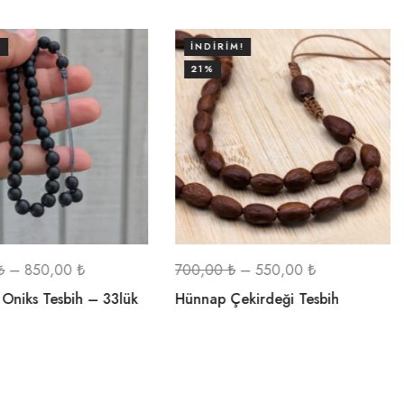
!
İNDIRIM!
21%
₺
–
850,00
₺
700,00
₺
–
550,00
₺
 Oniks Tesbih – 33lük
Hünnap Çekirdeği Tesbih