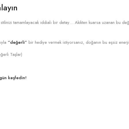
layın
te stilinizi tamamlayacak iddialı bir detay… Akikten kuarsa uzanan bu de
mıyla
“değerli”
bir hediye vermek istiyorsanız, doğanın bu eşsiz enerji
erli Taşlar)
ugün keşfedin!