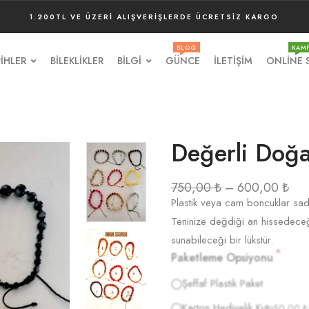
1.200TL VE ÜZERI ALIŞVERIŞLERDE ÜCRETSIZ KARGO
BLOG
KAM
IHLER
BILEKLIKLER
BILGI
GÜNCE
İLETIŞIM
ONLINE 
Değerli Doğal
750,00
₺
–
600,00
₺
Plastik veya cam boncuklar sade
Teninize değdiği an hissedeceği
sunabileceği bir lükstür.
*
Paketleme Opsiyonu
Şeffaf Plastik Paket
Karton Hediyelik Kutu
50,00
₺