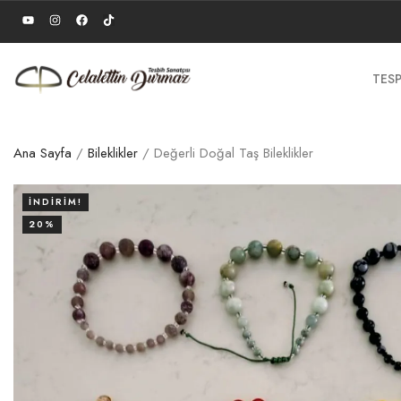
TESP
Ana Sayfa
/
Bileklikler
/ Değerli Doğal Taş Bileklikler
İNDIRIM!
20%