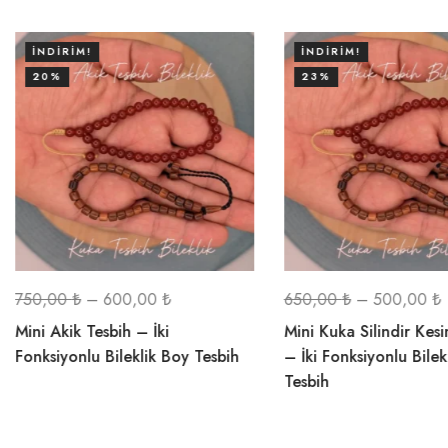
İNDIRIM!
İNDIRIM!
20%
23%
750,00
₺
–
600,00
₺
650,00
₺
–
500,00
₺
Mini Akik Tesbih – İki
Mini Kuka Silindir Kes
Fonksiyonlu Bileklik Boy Tesbih
– İki Fonksiyonlu Bilek
Tesbih