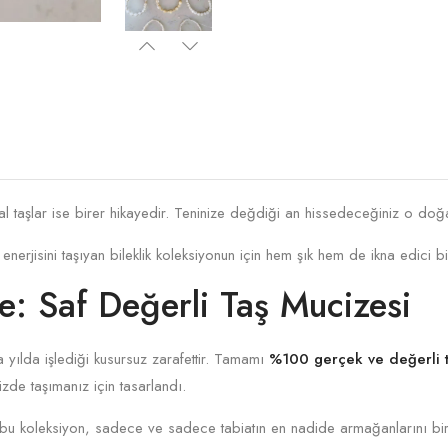
şlar ise birer hikayedir. Teninize değdiği an hissedeceğiniz o doğal s
erjisini taşıyan bileklik koleksiyonun için hem şık hem de ikna edici bir
e: Saf Değerli Taş Mucizesi
yılda işlediği kusursuz zarafettir. Tamamı
%100 gerçek ve değerli t
izde taşımanız için tasarlandı.
bu koleksiyon, sadece ve sadece tabiatın en nadide armağanlarını bir 