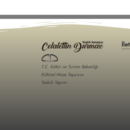
İle
T.C. Kültür ve Turizm Bakanlığı
Kültürel Miras Taşıyıcısı
Tesbih Yapımı