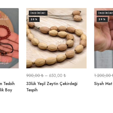
İNDIRIM!
İNDIRIM
28%
29%
900,00
₺
–
650,00
₺
1.200,00
im Tesbih
33lük Yeşil Zeytin Çekirdeği
Siyah Mat
lik Boy
Tespih