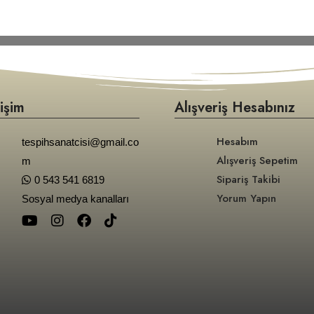
tişim
Alışveriş Hesabınız
Hesabım
tespihsanatcisi@gmail.co
Alışveriş Sepetim
m
Sipariş Takibi
0 543 541 6819
Yorum Yapın
Sosyal medya kanalları