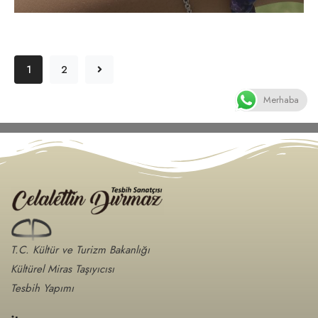
1
2
Merhaba
T.C. Kültür ve Turizm Bakanlığı
Kültürel Miras Taşıyıcısı
Tesbih Yapımı