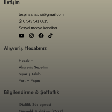
İletişim
tespihsanatcisi@gmail.com
0 543 541 6819
Sosyal medya kanalları
Alışveriş Hesabınız
Hesabım
Alışveriş Sepetim
Sipariş Takibi
Yorum Yapın
Bilgilendirme & Şeffaflık
Gizlilik Sözleşmesi
Güvenlik Politikası (KVKK)