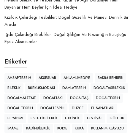
Bayanlar Hem Beyler İçin İdeal Hediye
Kızılcık Çekirdeği Tesbihler: Doğal Güzellik Ve Manevi Derinlik Bir
Arada
İğde Çekirdeği Bileklikler: Doğal Şıklığın Ve Nazarlığın Buluştuğu
Eşsiz Aksesuarlar
Etiketler
AHSAPTESBIH
AKSESUAR
ANLAMLIHEDIYE
BAKIM REHBERI
BILEKLIK
BILEKLIKMODASI
DAMLATESBIH
DOGALTASBILEKLIK
DOĞALMALZEME
DOĞALTAKI
DOĞALTAŞ
DOĞALTESBIH
DOĞAL TESBIH
DOĞALTESPIH
DÜZCE
EL SANATLARI
EL YAPIMI
ESTETIKBILEKLIK
ETKINLIK
FESTIVAL
GÖLCÜK
IMAME
KADINBILEKLIK
KOLYE
KUKA
KULLANIM KLAVUZU