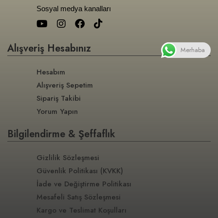
Sosyal medya kanalları
Alışveriş Hesabınız
Merhaba
Hesabım
Alışveriş Sepetim
Sipariş Takibi
Yorum Yapın
Bilgilendirme & Şeffaflık
Gizlilik Sözleşmesi
Güvenlik Politikası (KVKK)
İade ve Değiştirme Politikası
Mesafeli Satış Sözleşmesi
Kargo ve Teslimat Koşulları