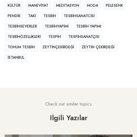
KÜLTÜR
MANEVIYAT
MEDITASYON
MODA
PELESENK
PENDIK
TAKI
TESBIH
TESBIHSANATCISI
TESBIHSEVERLER
TESBIHYAPIMI
TESBIH YAPIMI
TESBIHÖZELLIKLERI
TESPIH
TESPIHSANATÇISI
TOHUM TESBIH
ZEYTINÇEKIRDEĞI
ZEYTIN ÇEKIRDEĞI
İSTANBUL
Check out similar topics
Ilgili Yazılar