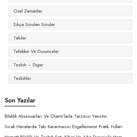
Ozel Zamanlar
Sıkça Sorulan Sorular
Takılar
Tefekkur Ve Dusunceler
Tesbih – Diger
Tesbihler
Son Yazılar
Bileklik Aksesuarları Ve Charm’larla Tarzınızı Yansıtın
Sıcak Havalarda Takı Kararmasını Engellemenin Pratik Yolları
Hematit Bileklik Ve Tesbih Seti: Kibar Ve Ağır Durusuyla Hem