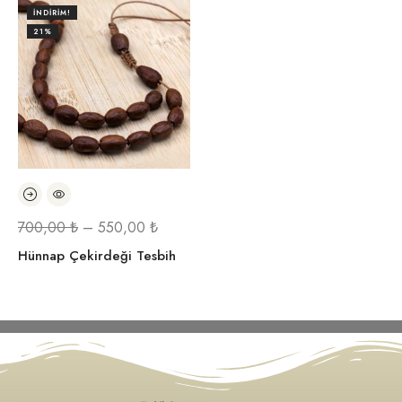
İNDIRIM!
21%
700,00
₺
–
550,00
₺
Hünnap Çekirdeği Tesbih