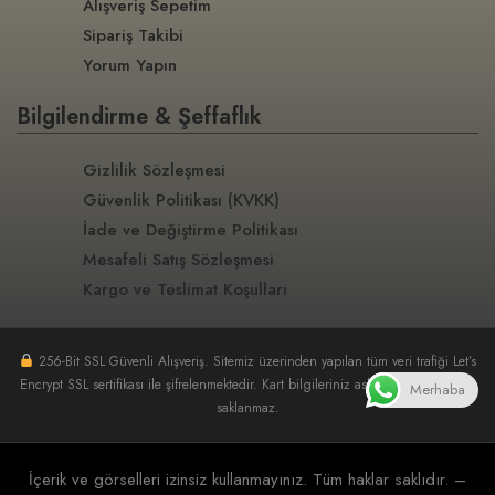
Alışveriş Sepetim
Sipariş Takibi
Yorum Yapın
Bilgilendirme & Şeffaflık
Gizlilik Sözleşmesi
Güvenlik Politikası (KVKK)
İade ve Değiştirme Politikası
Mesafeli Satış Sözleşmesi
Kargo ve Teslimat Koşulları
256-Bit SSL Güvenli Alışveriş. Sitemiz üzerinden yapılan tüm veri trafiği Let’s
Encrypt SSL sertifikası ile şifrelenmektedir. Kart bilgileriniz asla sunucularımızda
Merhaba
saklanmaz.
İçerik ve görselleri izinsiz kullanmayınız. Tüm haklar saklıdır. –