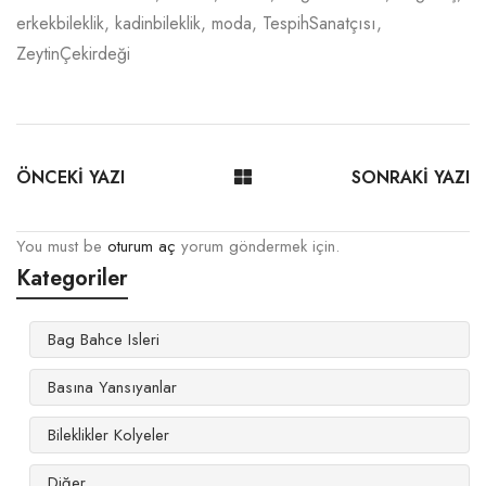
erkekbileklik
,
kadinbileklik
,
moda
,
TespihSanatçısı
,
ZeytinÇekirdeği
ÖNCEKİ YAZI
SONRAKİ YAZI
You must be
oturum aç
yorum göndermek için.
Kategoriler
Bag Bahce Isleri
Basına Yansıyanlar
Bileklikler Kolyeler
Diğer