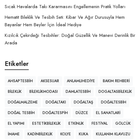
Sıcak Havalarda Takı Kararmasını Engellemenin Pratik Yolları
Hematit Bileklik Ve Tesbih Seti: Kibar Ve Ağır Durusuyla Hem
Bayanlar Hem Beyler İçin İdeal Hediye
Kızılcık Çekirdeği Tesbihler: Doğal Güzellik Ve Manevi Derinlik Bir
Arada
Etiketler
AHSAPTESBIH
AKSESUAR
ANLAMLIHEDIYE
BAKIM REHBERI
BILEKLIK
BILEKLIKMODASI
DAMLATESBIH
DOGALTASBILEKLIK
DOĞALMALZEME
DOĞALTAKI
DOĞALTAŞ
DOĞALTESBIH
DOĞAL TESBIH
DOĞALTESPIH
DÜZCE
EL SANATLARI
EL YAPIMI
ESTETIKBILEKLIK
ETKINLIK
FESTIVAL
GÖLCÜK
IMAME
KADINBILEKLIK
KOLYE
KUKA
KULLANIM KLAVUZU