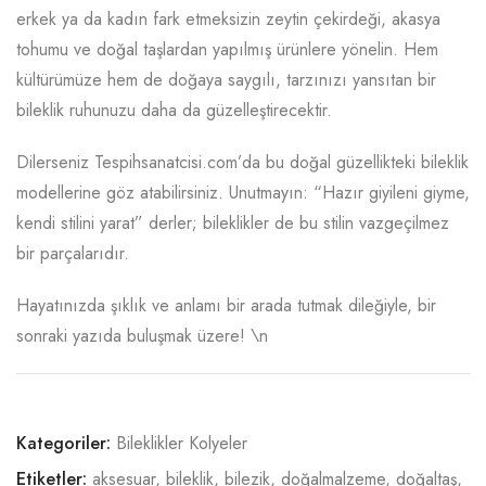
erkek ya da kadın fark etmeksizin zeytin çekirdeği, akasya
tohumu ve doğal taşlardan yapılmış ürünlere yönelin. Hem
kültürümüze hem de doğaya saygılı, tarzınızı yansıtan bir
bileklik ruhunuzu daha da güzelleştirecektir.
Dilerseniz Tespihsanatcisi.com’da bu doğal güzellikteki bileklik
modellerine göz atabilirsiniz. Unutmayın: “Hazır giyileni giyme,
kendi stilini yarat” derler; bileklikler de bu stilin vazgeçilmez
bir parçalarıdır.
Hayatınızda şıklık ve anlamı bir arada tutmak dileğiyle, bir
sonraki yazıda buluşmak üzere! \n
Kategoriler:
Bileklikler Kolyeler
Etiketler:
aksesuar
,
bileklik
,
bilezik
,
doğalmalzeme
,
doğaltaş
,