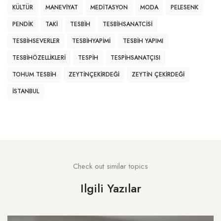
KÜLTÜR
MANEVIYAT
MEDITASYON
MODA
PELESENK
PENDIK
TAKI
TESBIH
TESBIHSANATCISI
TESBIHSEVERLER
TESBIHYAPIMI
TESBIH YAPIMI
TESBIHÖZELLIKLERI
TESPIH
TESPIHSANATÇISI
TOHUM TESBIH
ZEYTINÇEKIRDEĞI
ZEYTIN ÇEKIRDEĞI
İSTANBUL
Check out similar topics
Ilgili Yazılar