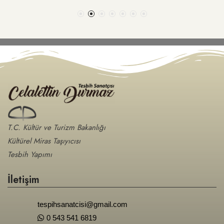
T.C. Kültür ve Turizm Bakanlığı
Kültürel Miras Taşıyıcısı
Tesbih Yapımı
İletişim
tespihsanatcisi@gmail.com
0 543 541 6819