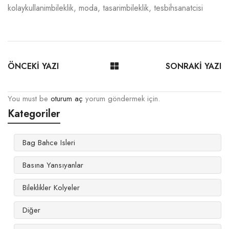
kolaykullanimbileklik
,
moda
,
tasarimbileklik
,
tesbihsanatcisi
ÖNCEKİ YAZI
SONRAKİ YAZI
You must be
oturum aç
yorum göndermek için.
Kategoriler
Bag Bahce Isleri
Basına Yansıyanlar
Bileklikler Kolyeler
Diğer