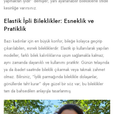
yapmaktan iyidir” demişler; yani ayarlanabilir bilekliklerle stilde
kesinliğe varırsınız.
Elastik İpli Bileklikler: Esneklik ve
Pratiklik
Bazı kadınlar için en büyük konfor, bileğe kolayca geçirip
çıkarılabilen, esnek bilekliklerdir. Elastik ip kullanılarak yapılan
modeller, farklı bilek kalınlıklarına uyum sağlamakla kalmaz;
aynı zamanda dayanıklı ve kullanımı pratiktir. Günün telaşında
ya da ibadet saatinde bileklik çıkarmak veya takmak zahmet
olmaz. Bilirsiniz, “İyilik parmağında bileklikle dolaşanlar,
gönüllerde taht kurar” diye güzel bir söz var; bu bileklikler
tam da bahsedilen anlayışla tasarlanmış.