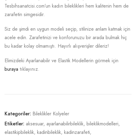
Tesbihsanatcisi.com’un kadın bileklikleri hem kalitenin hem de
zarafetin simgesidir.
Siz de şimdi en uygun modeli seçip, stilinize anlam katmak için
acele edin. Zarafetinizi ve konforunuzu bir arada bulmak hiç
bu kadar kolay olmamıştı. Hayırlı alışverişler dileriz!
Elimizdeki Ayarlanabilir ve Elastik Modellerin görmek için
buraya
tıklayınız.
Kategoriler:
Bileklikler Kolyeler
Etiketler:
aksesuar
,
ayarlanabilirbileklik
,
bileklikmodelleri
,
elastikipbileklik
,
kadinbileklik
,
kadinzarafeti
,