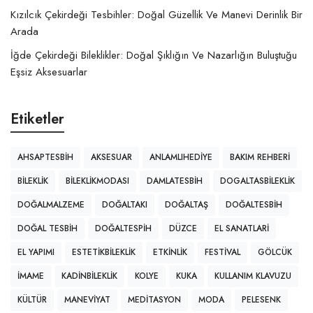
Kızılcık Çekirdeği Tesbihler: Doğal Güzellik Ve Manevi Derinlik Bir
Arada
İğde Çekirdeği Bileklikler: Doğal Şıklığın Ve Nazarlığın Buluştuğu
Eşsiz Aksesuarlar
Etiketler
AHSAPTESBIH
AKSESUAR
ANLAMLIHEDIYE
BAKIM REHBERI
BILEKLIK
BILEKLIKMODASI
DAMLATESBIH
DOGALTASBILEKLIK
DOĞALMALZEME
DOĞALTAKI
DOĞALTAŞ
DOĞALTESBIH
DOĞAL TESBIH
DOĞALTESPIH
DÜZCE
EL SANATLARI
EL YAPIMI
ESTETIKBILEKLIK
ETKINLIK
FESTIVAL
GÖLCÜK
IMAME
KADINBILEKLIK
KOLYE
KUKA
KULLANIM KLAVUZU
KÜLTÜR
MANEVIYAT
MEDITASYON
MODA
PELESENK