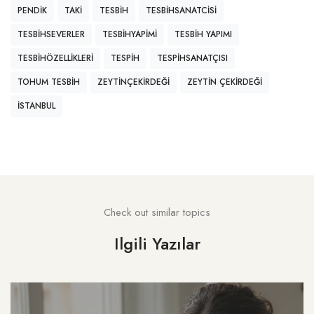
PENDIK
TAKI
TESBIH
TESBIHSANATCISI
TESBIHSEVERLER
TESBIHYAPIMI
TESBIH YAPIMI
TESBIHÖZELLIKLERI
TESPIH
TESPIHSANATÇISI
TOHUM TESBIH
ZEYTINÇEKIRDEĞI
ZEYTIN ÇEKIRDEĞI
İSTANBUL
Check out similar topics
Ilgili Yazılar