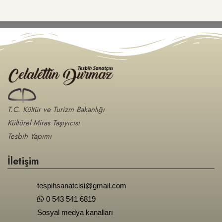
T.C. Kültür ve Turizm Bakanlığı
Kültürel Miras Taşıyıcısı
Tesbih Yapımı
İletişim
tespihsanatcisi@gmail.com
0 543 541 6819
Sosyal medya kanalları