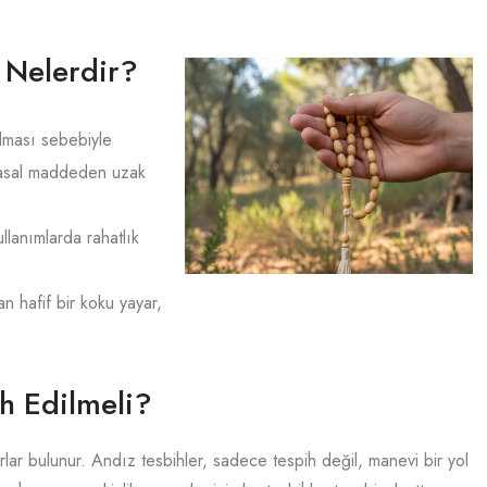
i Nelerdir?
lması sebebiyle
myasal maddeden uzak
llanımlarda rahatlık
 hafif bir koku yayar,
h Edilmeli?
ar bulunur. Andız tesbihler, sadece tespih değil, manevi bir yol