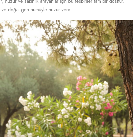
 huzur ve sakinlik arayanlar için bu tesbihler tam bir dosttur.
u ve doğal görünümüyle huzur verir.