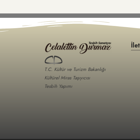
İle
T.C. Kültür ve Turizm Bakanlığı
Kültürel Miras Taşıyıcısı
Tesbih Yapımı