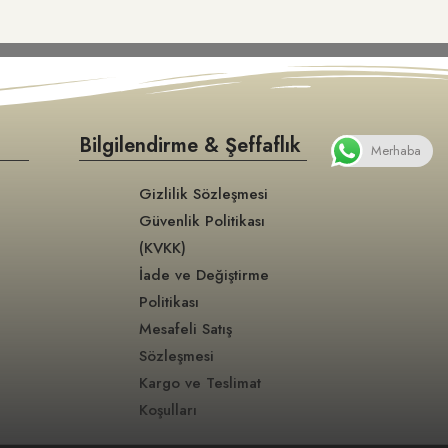
Bilgilendirme & Şeffaflık
Merhaba
Gizlilik Sözleşmesi
Güvenlik Politikası
(KVKK)
İade ve Değiştirme
Politikası
Mesafeli Satış
Sözleşmesi
Kargo ve Teslimat
Koşulları