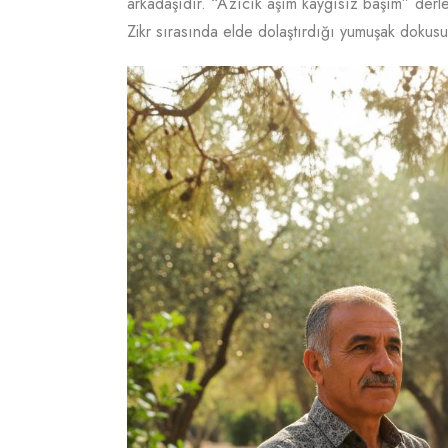
arkadaşıdır. “Azıcık aşım kaygısız başım” derler;
Zikr sırasında elde dolaştırdığı yumuşak dokus