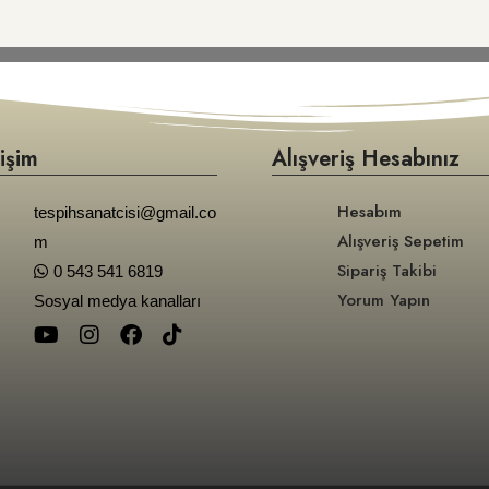
tişim
Alışveriş Hesabınız
Hesabım
tespihsanatcisi@gmail.co
Alışveriş Sepetim
m
Sipariş Takibi
0 543 541 6819
Yorum Yapın
Sosyal medya kanalları