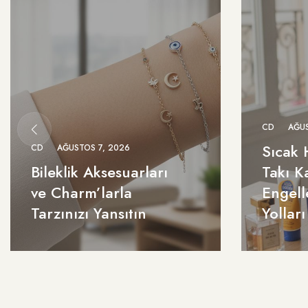
CD
AĞUS
Sıcak 
CD
AĞUSTOS 7, 2026
Bileklik Aksesuarları
Takı K
ve Charm’larla
Engell
Tarzınızı Yansıtın
Yolları