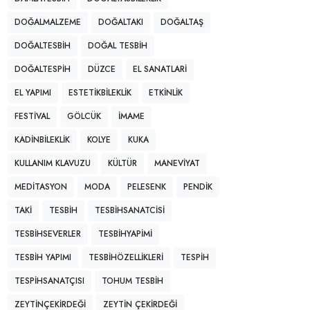
DOĞALMALZEME
DOĞALTAKI
DOĞALTAŞ
DOĞALTESBIH
DOĞAL TESBIH
DOĞALTESPIH
DÜZCE
EL SANATLARI
EL YAPIMI
ESTETIKBILEKLIK
ETKINLIK
FESTIVAL
GÖLCÜK
IMAME
KADINBILEKLIK
KOLYE
KUKA
KULLANIM KLAVUZU
KÜLTÜR
MANEVIYAT
MEDITASYON
MODA
PELESENK
PENDIK
TAKI
TESBIH
TESBIHSANATCISI
TESBIHSEVERLER
TESBIHYAPIMI
TESBIH YAPIMI
TESBIHÖZELLIKLERI
TESPIH
TESPIHSANATÇISI
TOHUM TESBIH
ZEYTINÇEKIRDEĞI
ZEYTIN ÇEKIRDEĞI