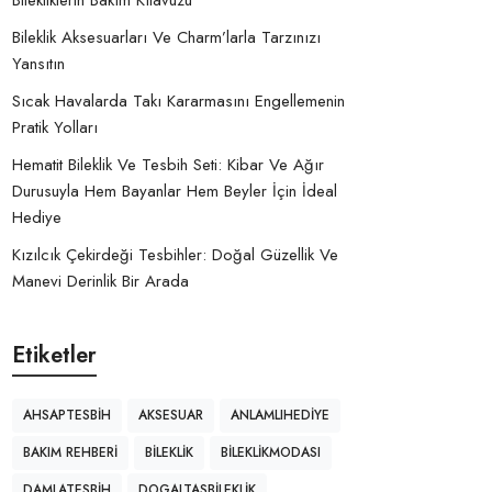
Bilekliklerin Bakım Kılavuzu
Bileklik Aksesuarları Ve Charm’larla Tarzınızı
Yansıtın
Sıcak Havalarda Takı Kararmasını Engellemenin
Pratik Yolları
Hematit Bileklik Ve Tesbih Seti: Kibar Ve Ağır
Durusuyla Hem Bayanlar Hem Beyler İçin İdeal
Hediye
Kızılcık Çekirdeği Tesbihler: Doğal Güzellik Ve
Manevi Derinlik Bir Arada
Etiketler
AHSAPTESBIH
AKSESUAR
ANLAMLIHEDIYE
BAKIM REHBERI
BILEKLIK
BILEKLIKMODASI
DAMLATESBIH
DOGALTASBILEKLIK