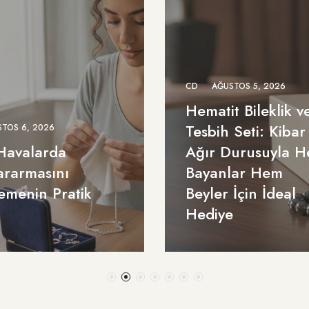
CD
AĞUSTOS 5, 2026
Hematit Bileklik v
Tesbih Seti: Kibar
TOS 6, 2026
Havalarda
Ağır Durusuyla 
ararmasını
Bayanlar Hem
emenin Pratik
Beyler İçin İdeal
Hediye