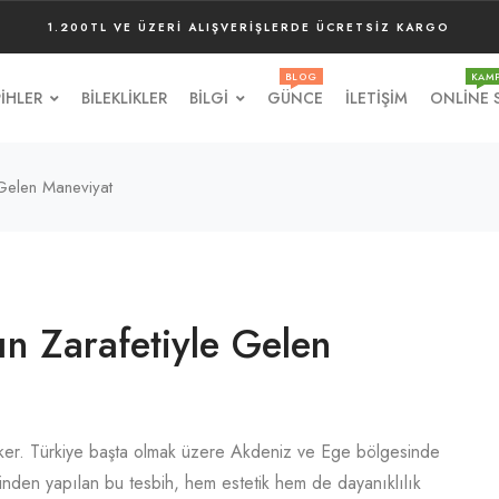
1.200TL VE ÜZERI ALIŞVERIŞLERDE ÜCRETSIZ KARGO
BLOG
KAM
IHLER
BILEKLIKLER
BILGI
GÜNCE
İLETIŞIM
ONLINE 
 Gelen Maneviyat
n Zarafetiyle Gelen
çeker. Türkiye başta olmak üzere Akdeniz ve Ege bölgesinde
sinden yapılan bu tesbih, hem estetik hem de dayanıklılık