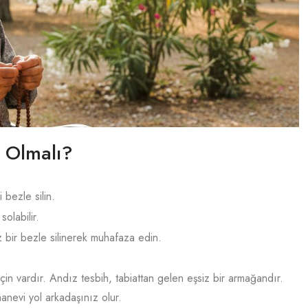
l Olmalı?
 bezle silin.
olabilir.
z bir bezle silinerek muhafaza edin.
çin vardır. Andız tesbih, tabiattan gelen eşsiz bir armağandır.
manevi yol arkadaşınız olur.