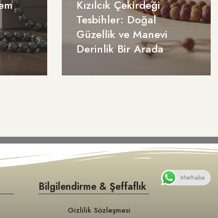
Hem
Kızılcık Çekirdeği
Tesbihler: Doğal
Güzellik ve Manevi
Derinlik Bir Arada
Merhaba
Bilgilendirme & Şeffaflık
Gizlilik Sözleşmesi