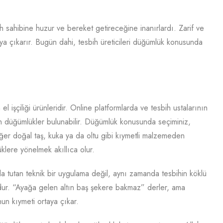
bih sahibine huzur ve bereket getireceğine inanırlardı. Zarif ve
a çıkarır. Bugün dahi, tesbih üreticileri düğümlük konusunda
l işçiliği ürünleridir. Online platformlarda ve tesbih ustalarının
en düğümlükler bulunabilir. Düğümlük konusunda seçiminiz,
 Eğer doğal taş, kuka ya da oltu gibi kıymetli malzemeden
klere yönelmek akıllıca olur.
a tutan teknik bir uygulama değil, aynı zamanda tesbihin köklü
urdur. “Ayağa gelen altın baş şekere bakmaz” derler, ama
un kıymeti ortaya çıkar.