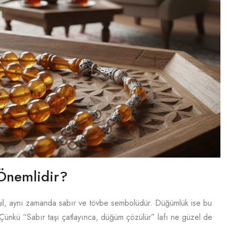
Önemlidir?
değil, aynı zamanda sabır ve tövbe sembolüdür. Düğümlük ise bu
 Çünkü “Sabır taşı çatlayınca, düğüm çözülür” lafı ne güzel de