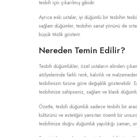
tesbih için çıkarılmış gibidir.
Ayrıca eski ustalar, iyi düğümlü bir tesbihin tes
sağlam düğümler, tesbihin sanat yönünü de ortay
büyük titizlik gösterir.
Nereden Temin Edilir?
Tesbih düğümlükler, özel ustaların elinden çıkan e
atölyelerinde farklı renk, kalınlık ve malzemed
tesbihinizin türüne göre değişiklik gösterebilir.
tesbihinize sahipseniz, sağlam ve klasik düğümlü
Özetle, tesbih düğümlük sadece tesbihi bir arad
kültürünü ve estetiğini yansıtan önemli bir uns
tesbihinize doğru düğümlük yapıldığı zaman, on