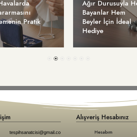
Havalarda
Ağır Durusuyla 
ararmasını
Bayanlar Hem
emenin Pratik
Beyler İçin İdeal
Hediye
tişim
Alışveriş Hesabınız
Hesabım
tespihsanatcisi@gmail.co