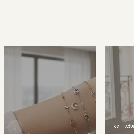
CD
AĞUS