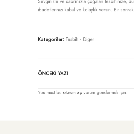
Sevginizle ve sabrınızla çoğalan tesbihinize, d
ibadetlerinizi kabul ve kolaylık versin. Bir sonr
Kategoriler:
Tesbih - Diger
ÖNCEKİ YAZI
You must be
oturum aç
yorum göndermek için.