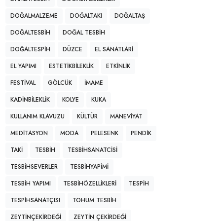
DOĞALMALZEME
DOĞALTAKI
DOĞALTAŞ
DOĞALTESBIH
DOĞAL TESBIH
DOĞALTESPIH
DÜZCE
EL SANATLARI
EL YAPIMI
ESTETIKBILEKLIK
ETKINLIK
FESTIVAL
GÖLCÜK
IMAME
KADINBILEKLIK
KOLYE
KUKA
KULLANIM KLAVUZU
KÜLTÜR
MANEVIYAT
MEDITASYON
MODA
PELESENK
PENDIK
TAKI
TESBIH
TESBIHSANATCISI
TESBIHSEVERLER
TESBIHYAPIMI
TESBIH YAPIMI
TESBIHÖZELLIKLERI
TESPIH
TESPIHSANATÇISI
TOHUM TESBIH
ZEYTINÇEKIRDEĞI
ZEYTIN ÇEKIRDEĞI