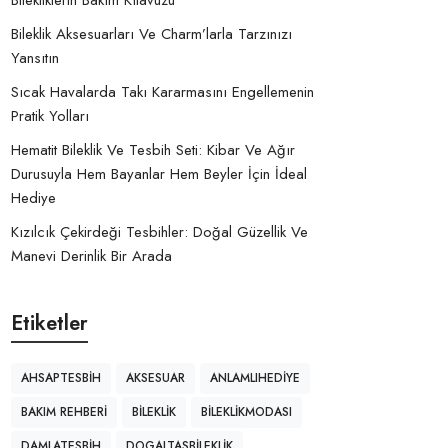
Bilekliklerin Bakım Kılavuzu
Bileklik Aksesuarları Ve Charm’larla Tarzınızı
Yansıtın
Sıcak Havalarda Takı Kararmasını Engellemenin
Pratik Yolları
Hematit Bileklik Ve Tesbih Seti: Kibar Ve Ağır
Durusuyla Hem Bayanlar Hem Beyler İçin İdeal
Hediye
Kızılcık Çekirdeği Tesbihler: Doğal Güzellik Ve
Manevi Derinlik Bir Arada
Etiketler
AHSAPTESBIH
AKSESUAR
ANLAMLIHEDIYE
BAKIM REHBERI
BILEKLIK
BILEKLIKMODASI
DAMLATESBIH
DOGALTASBILEKLIK