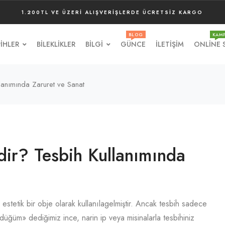
1.200TL VE ÜZERI ALIŞVERIŞLERDE ÜCRETSIZ KARGO
BLOG
KAM
IHLER
BILEKLIKLER
BILGI
GÜNCE
İLETIŞIM
ONLINE 
lanımında Zaruret ve Sanat
ir? Tesbih Kullanımında
estetik bir obje olarak kullanılagelmiştir. Ancak tesbih sadece
ğüm» dediğimiz ince, narin ip veya misinalarla tesbihiniz