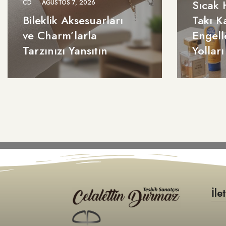
Sıcak 
CD
AĞUSTOS 7, 2026
Bileklik Aksesuarları
Takı K
ve Charm’larla
Engell
Tarzınızı Yansıtın
Yolları
İle