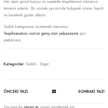
Her daim gönül huzuru ve saadetle tespihlerinizi sıkmanızı
temenni ederim. Bir sonraki yazımızda buluşmak üzere, hayırlı
ve bereketli günler dilerim.
Tesbih kategorimizi incelemek isterseniz
Tespihsanatcisi.com’un geniş ürün yelpazesine
göz
atabilirsiniz.
Kategoriler:
Tesbih - Diger
ÖNCEKİ YAZI
SONRAKİ YAZI
You must be
oturum aç
yorum göndermek için.