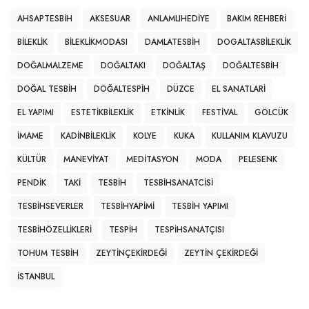
AHSAPTESBIH
AKSESUAR
ANLAMLIHEDIYE
BAKIM REHBERI
BILEKLIK
BILEKLIKMODASI
DAMLATESBIH
DOGALTASBILEKLIK
DOĞALMALZEME
DOĞALTAKI
DOĞALTAŞ
DOĞALTESBIH
DOĞAL TESBIH
DOĞALTESPIH
DÜZCE
EL SANATLARI
EL YAPIMI
ESTETIKBILEKLIK
ETKINLIK
FESTIVAL
GÖLCÜK
IMAME
KADINBILEKLIK
KOLYE
KUKA
KULLANIM KLAVUZU
KÜLTÜR
MANEVIYAT
MEDITASYON
MODA
PELESENK
PENDIK
TAKI
TESBIH
TESBIHSANATCISI
TESBIHSEVERLER
TESBIHYAPIMI
TESBIH YAPIMI
TESBIHÖZELLIKLERI
TESPIH
TESPIHSANATÇISI
TOHUM TESBIH
ZEYTINÇEKIRDEĞI
ZEYTIN ÇEKIRDEĞI
İSTANBUL