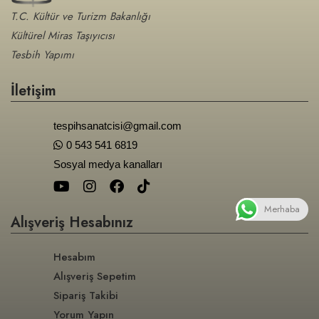
T.C. Kültür ve Turizm Bakanlığı
Kültürel Miras Taşıyıcısı
Tesbih Yapımı
İletişim
tespihsanatcisi@gmail.com
0 543 541 6819
Sosyal medya kanalları
Merhaba
Alışveriş Hesabınız
Hesabım
Alışveriş Sepetim
Sipariş Takibi
Yorum Yapın