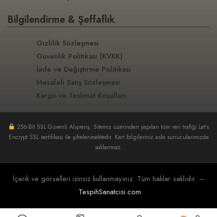
Bilgilendirme & Şeffaflık
Gizlilik Sözleşmesi
Güvenlik Politikası (KVKK)
İade ve Değiştirme Politikası
Mesafeli Satış Sözleşmesi
Kargo ve Teslimat Koşulları
256-Bit SSL Güvenli Alışveriş. Sitemiz üzerinden yapılan tüm veri trafiği Let’s
Encrypt SSL sertifikası ile şifrelenmektedir. Kart bilgileriniz asla sunucularımızda
saklanmaz.
İçerik ve görselleri izinsiz kullanmayınız. Tüm haklar saklıdır. –
TespihSanatcisi.com​