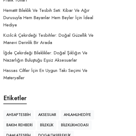
Pratik Yolları
Hematit Bileklik Ve Tesbih Seti: Kibar Ve Ağır
Durusuyla Hem Bayanlar Hem Beyler İçin İdeal
Hediye
Kızılcık Çekirdeği Tesbihler: Doğal Güzellik Ve
Manevi Derinlik Bir Arada
İğde Çekirdeği Bileklikler: Doğal Şıklığın Ve
Nazarlığın Buluştuğu Eşsiz Aksesuarlar
Hassas Ciltler İçin En Uygun Takı Seçimi Ve
Materyaller
Etiketler
AHSAPTESBIH
AKSESUAR
ANLAMLIHEDIYE
BAKIM REHBERI
BILEKLIK
BILEKLIKMODASI
DAMLATESBIH
DOGALTASBILEKLIK