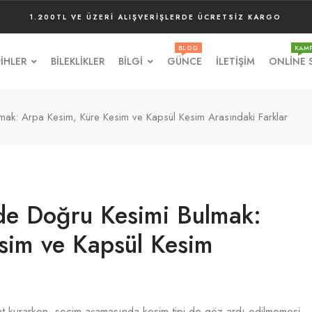
1.200TL VE ÜZERI ALIŞVERIŞLERDE ÜCRETSIZ KARGO
BLOG
KAM
IHLER
BILEKLIKLER
BILGI
GÜNCE
İLETIŞIM
ONLINE 
mak: Arpa Kesim, Küre Kesim ve Kapsül Kesim Arasındaki Farklar
de Doğru Kesimi Bulmak:
sim ve Kapsül Kesim
taht kurarken, seçim aşamasında kesim tipi de göz ardı edilmemesi