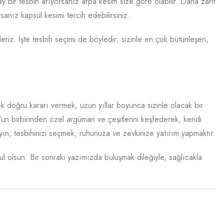
ay bir tesbih arıyorsanız arpa kesim size göre olabilir. Daha zarif
rsanız kapsül kesimi tercih edebilirsiniz.
eriz. İşte tesbih seçimi de böyledir; sizinle en çok bütünleşen,
k doğru kararı vermek, uzun yıllar boyunca sizinle olacak bir
’un birbirinden özel argüman ve çeşitlerini keşfederek, kendi
n, tesbihinizi seçmek, ruhunuza ve zevkinize yatırım yapmaktır.
l olsun. Bir sonraki yazımızda buluşmak dileğiyle, sağlıcakla