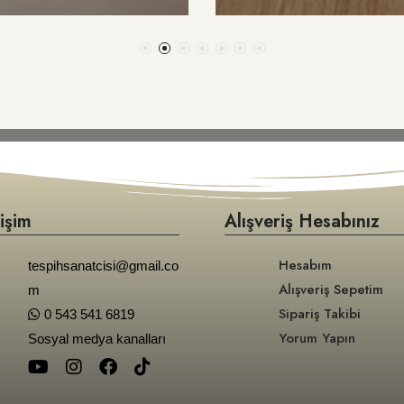
tişim
Alışveriş Hesabınız
Hesabım
tespihsanatcisi@gmail.co
Alışveriş Sepetim
m
Sipariş Takibi
0 543 541 6819
Yorum Yapın
Sosyal medya kanalları