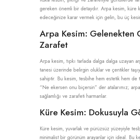
gereken önemli bir detaydır. Arpa kesim, küre k
edeceğinize karar vermek için gelin, bu üç kesimi
Arpa Kesim: Gelenekten 
Zarafet
Arpa kesim, tıpkı tarlada dalga dalga uzayan arp
tanesi üzerinde belirgin oluklar ve çentikler taş
sahiptir. Bu kesim, tesbihe hem estetik hem de tu
“Ne ekersen onu biçersin” der atalarımız; arp
sağlamlığı ve zarafeti harmanlar.
Küre Kesim: Dokusuyla Gö
Küre kesim, yuvarlak ve pürüzsüz yüzeyiyle tesbi
minimalist bir görünüm arayanlar için ideal. Bu k