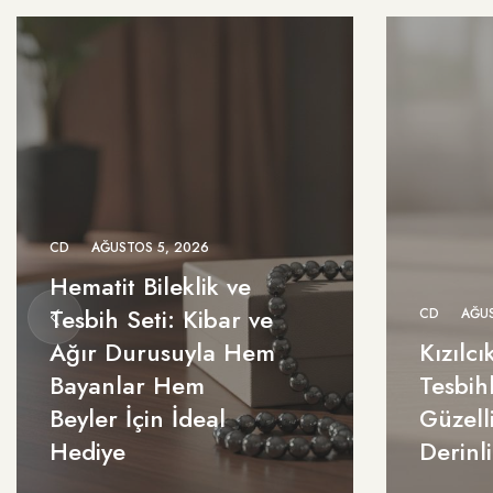
CD
AĞUSTOS 5, 2026
Hematit Bileklik ve
Tesbih Seti: Kibar ve
CD
AĞUS
Ağır Durusuyla Hem
Kızılcı
Bayanlar Hem
Tesbih
Beyler İçin İdeal
Güzell
Hediye
Derinl