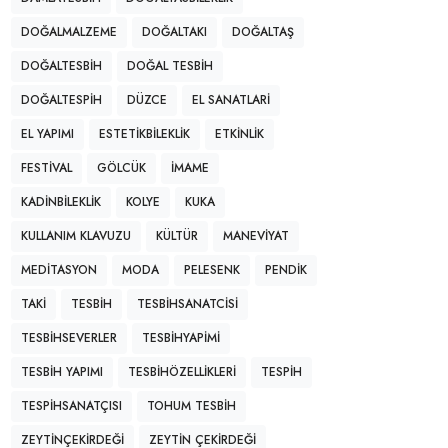
DOĞALMALZEME
DOĞALTAKI
DOĞALTAŞ
DOĞALTESBIH
DOĞAL TESBIH
DOĞALTESPIH
DÜZCE
EL SANATLARI
EL YAPIMI
ESTETIKBILEKLIK
ETKINLIK
FESTIVAL
GÖLCÜK
IMAME
KADINBILEKLIK
KOLYE
KUKA
KULLANIM KLAVUZU
KÜLTÜR
MANEVIYAT
MEDITASYON
MODA
PELESENK
PENDIK
TAKI
TESBIH
TESBIHSANATCISI
TESBIHSEVERLER
TESBIHYAPIMI
TESBIH YAPIMI
TESBIHÖZELLIKLERI
TESPIH
TESPIHSANATÇISI
TOHUM TESBIH
ZEYTINÇEKIRDEĞI
ZEYTIN ÇEKIRDEĞI