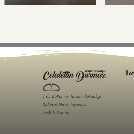
İle
T.C. Kültür ve Turizm Bakanlığı
Kültürel Miras Taşıyıcısı
Tesbih Yapımı