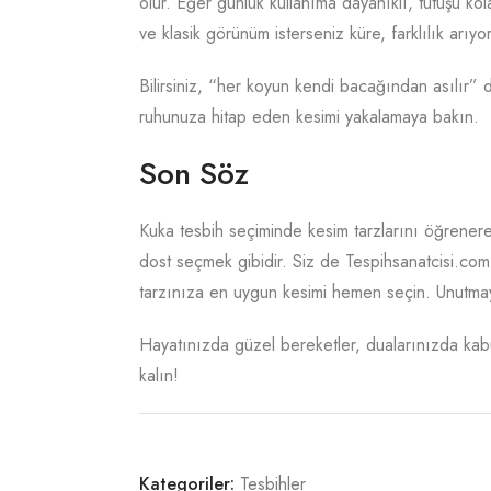
olur. Eğer günlük kullanıma dayanıklı, tutuşu kol
ve klasik görünüm isterseniz küre, farklılık arıyo
Bilirsiniz, “her koyun kendi bacağından asılır” d
ruhunuza hitap eden kesimi yakalamaya bakın.
Son Söz
Kuka tesbih seçiminde kesim tarzlarını öğrenere
dost seçmek gibidir. Siz de Tespihsanatcisi.com
tarzınıza en uygun kesimi hemen seçin. Unutmayı
Hayatınızda güzel bereketler, dualarınızda kabu
kalın!
Kategoriler:
Tesbihler